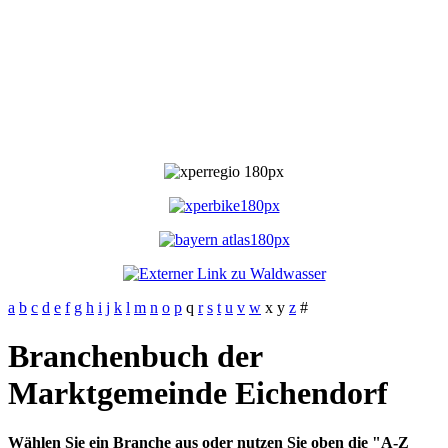
a
b
c
d
e
f
g
h
i
j
k
l
m
n
o
p
q
r
s
t
u
v
w
x
y
z
#
Branchenbuch der
Marktgemeinde Eichendorf
Wählen Sie ein Branche aus oder nutzen Sie oben die "A-Z