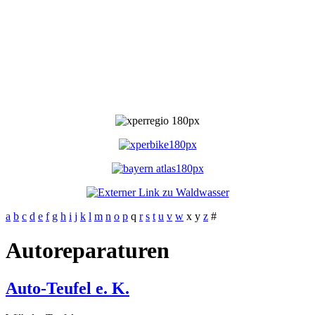
a
b
c
d
e
f
g
h
i
j
k
l
m
n
o
p
q
r
s
t
u
v
w
x
y
z
#
Autoreparaturen
Auto-Teufel e. K.