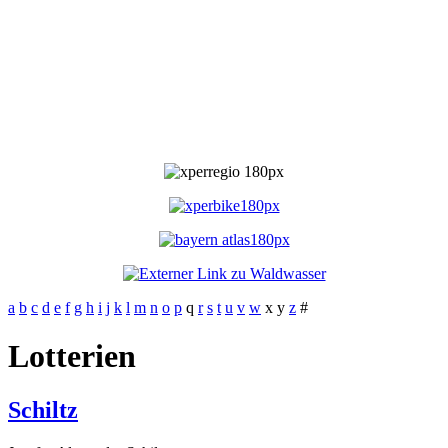
a
b
c
d
e
f
g
h
i
j
k
l
m
n
o
p
q
r
s
t
u
v
w
x
y
z
#
Lotterien
Schiltz