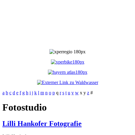
a
b
c
d
e
f
g
h
i
j
k
l
m
n
o
p
q
r
s
t
u
v
w
x
y
z
#
Fotostudio
Lilli Hankofer Fotografie