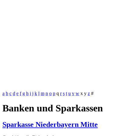
a
b
c
d
e
f
g
h
i
j
k
l
m
n
o
p
q
r
s
t
u
v
w
x
y
z
#
Banken und Sparkassen
Sparkasse Niederbayern Mitte