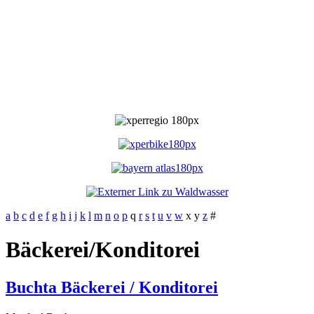
a
b
c
d
e
f
g
h
i
j
k
l
m
n
o
p
q
r
s
t
u
v
w
x
y
z
#
Bäckerei/Konditorei
Buchta Bäckerei / Konditorei