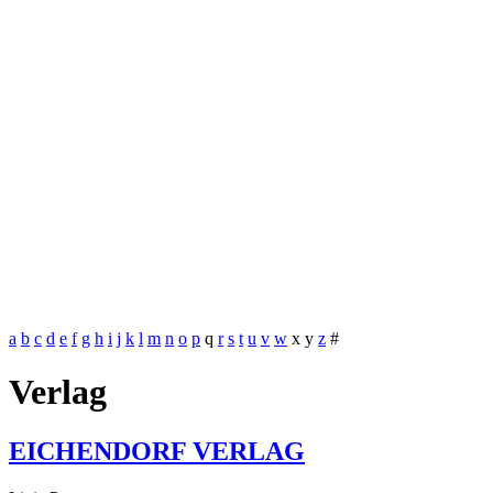
a
b
c
d
e
f
g
h
i
j
k
l
m
n
o
p
q
r
s
t
u
v
w
x
y
z
#
Verlag
EICHENDORF VERLAG