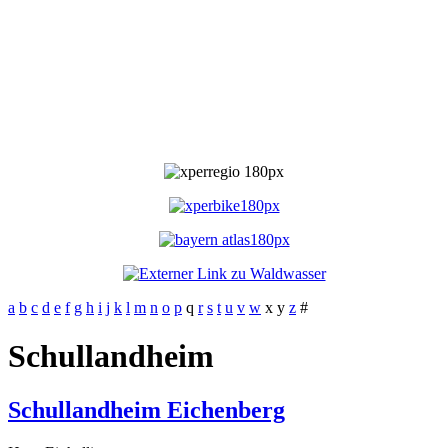
a
b
c
d
e
f
g
h
i
j
k
l
m
n
o
p
q
r
s
t
u
v
w
x
y
z
#
Schullandheim
Schullandheim Eichenberg