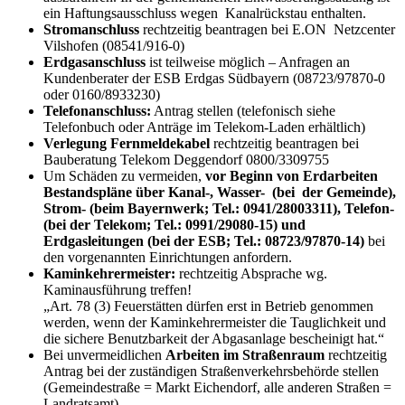
ein Haftungsausschluss wegen Kanalrückstau enthalten.
Stromanschluss
rechtzeitig beantragen bei E.ON Netzcenter
Vilshofen (08541/916-0)
Erdgasanschluss
ist teilweise möglich – Anfragen an
Kundenberater der ESB Erdgas Südbayern (08723/97870-0
oder 0160/8933230)
Telefonanschluss:
Antrag stellen (telefonisch siehe
Telefonbuch oder Anträge im Telekom-Laden erhältlich)
Verlegung Fernmeldekabel
rechtzeitig beantragen bei
Bauberatung Telekom Deggendorf 0800/3309755
Um Schäden zu vermeiden,
vor Beginn von Erdarbeiten
Bestandspläne über Kanal-, Wasser- (bei der Gemeinde),
Strom- (beim Bayernwerk; Tel.: 0941/28003311), Telefon-
(bei der Telekom; Tel.: 0991/29080-15) und
Erdgasleitungen (bei der ESB; Tel.: 08723/97870-14)
bei
den vorgenannten Einrichtungen anfordern.
Kaminkehrermeister:
rechtzeitig Absprache wg.
Kaminausführung treffen!
„Art. 78 (3) Feuerstätten dürfen erst in Betrieb genommen
werden, wenn der Kaminkehrermeister die Tauglichkeit und
die sichere Benutzbarkeit der Abgasanlage bescheinigt hat.“
Bei unvermeidlichen
Arbeiten im Straßenraum
rechtzeitig
Antrag bei der zuständigen Straßenverkehrsbehörde stellen
(Gemeindestraße = Markt Eichendorf, alle anderen Straßen =
Landratsamt)