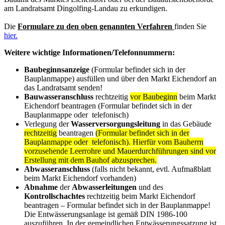
am Landratsamt Dingolfing-Landau zu erkundigen.
Die
F
o
rmulare zu den oben genannten Verfahren
finden Sie
hier.
Weitere wichtige Informationen/Telefonnummern:
Baubeginnsanzeige
(Formular befindet sich in der
Bauplanmappe) ausfüllen und über den Markt Eichendorf an
das Landratsamt senden!
Bauwasseranschluss
rechtzeitig
vor Baubeginn
beim Markt
Eichendorf beantragen (Formular befindet sich in der
Bauplanmappe oder telefonisch)
Verlegung der
Wasserversorgungsleitung
in das Gebäude
rechtzeitig
beantragen
(Formular befindet sich in der
Bauplanmappe oder telefonisch). Hierfür vom Bauherrn
vorzusehende Leerrohre und Mauerdurchführungen sind vor
Erstellung mit dem Bauhof abzusprechen.
Abwasseranschluss
(falls nicht bekannt, evtl. Aufmaßblatt
beim Markt Eichendorf vorhanden)
Abnahme
der
Abwasserleitungen
und des
Kontrollschachtes
rechtzeitig beim Markt Eichendorf
beantragen – Formular befindet sich in der Bauplanmappe!
Die Entwässerungsanlage ist gemäß DIN 1986-100
auszuführen. In der gemeindlichen Entwässerungssatzung ist