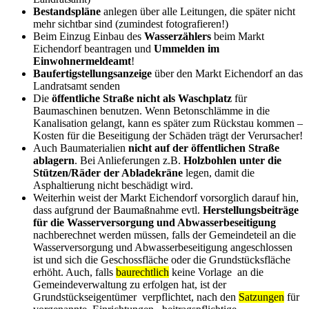
Bestandspläne
anlegen über alle Leitungen, die später nicht
mehr sichtbar sind (zumindest fotografieren!)
Beim Einzug Einbau des
Wasserzählers
beim Markt
Eichendorf beantragen und
Ummelden im
Einwohnermeldeamt
!
Baufertigstellungsanzeige
über den Markt Eichendorf an das
Landratsamt senden
Die
öffentliche Straße nicht als Waschplatz
für
Baumaschinen benutzen. Wenn Betonschlämme in die
Kanalisation gelangt, kann es später zum Rückstau kommen –
Kosten für die Beseitigung der Schäden trägt der Verursacher!
Auch Baumaterialien
nicht auf der öffentlichen Straße
ablagern
. Bei Anlieferungen z.B.
Holzbohlen unter die
Stützen/Räder der Abladekräne
legen, damit die
Asphaltierung nicht beschädigt wird.
Weiterhin weist der Markt Eichendorf vorsorglich darauf hin,
dass aufgrund der Baumaßnahme evtl.
Herstellungsbeiträge
für die Wasserversorgung und Abwasserbeseitigung
nachberechnet werden müssen, falls der Gemeindeteil an die
Wasserversorgung und Abwasserbeseitigung angeschlossen
ist und sich die Geschossfläche oder die Grundstücksfläche
erhöht. Auch, falls
baurechtlich
keine Vorlage an die
Gemeindeverwaltung zu erfolgen hat, ist der
Grundstückseigentümer verpflichtet, nach den
Satzungen
für