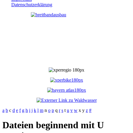
Datenschutzerklärung
a
b
c
d
e
f
g
h
i
j
k
l
m
n
o
p
q
r
s
t
u
v
w
x
y
z
#
Dateien beginnend mit U