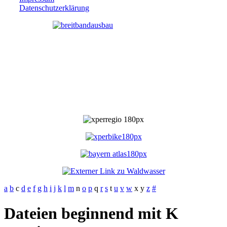
Datenschutzerklärung
a
b
c
d
e
f
g
h
i
j
k
l
m
n
o
p
q
r
s
t
u
v
w
x
y
z
#
Dateien beginnend mit K