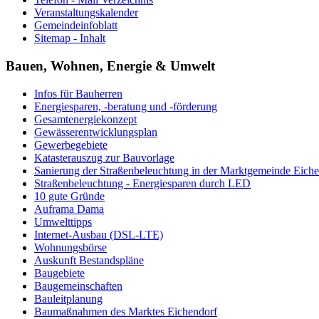
Veranstaltungskalender
Gemeindeinfoblatt
Sitemap - Inhalt
Bauen, Wohnen, Energie & Umwelt
Infos für Bauherren
Energiesparen, -beratung und -förderung
Gesamtenergiekonzept
Gewässerentwicklungsplan
Gewerbegebiete
Katasterauszug zur Bauvorlage
Sanierung der Straßenbeleuchtung in der Marktgemeinde Eich
Straßenbeleuchtung - Energiesparen durch LED
10 gute Gründe
Auframa Dama
Umwelttipps
Internet-Ausbau (DSL-LTE)
Wohnungsbörse
Auskunft Bestandspläne
Baugebiete
Baugemeinschaften
Bauleitplanung
Baumaßnahmen des Marktes Eichendorf