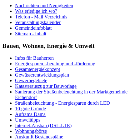
Nachrichten und Neuigkeiten
Was erledige ich wo?
Telefon - Mail Verzeichnis
Veranstaltungskalender
Gemeindeinfoblatt
Sitemap - Inhalt
Bauen, Wohnen, Energie & Umwelt
Infos für Bauherren
Energiesparen, -beratung und -förderung
Gesamtenergiekonzept
Gewässerentwicklungsplan
Gewerbegebiete
Katasterauszug zur Bauvorlage
Sanierung der Straßenbeleuchtung in der Marktgemeinde
Eichendorf
Straßenbeleuchtung - Energiesparen durch LED
10 gute Gründe
Auframa Dama
Umwelttipps
Internet-Ausbau (DSL-LTE)
Wohnungsbörse
Auskunft Bestandspläne