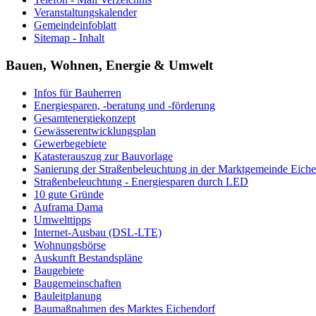
Veranstaltungskalender
Gemeindeinfoblatt
Sitemap - Inhalt
Bauen, Wohnen, Energie & Umwelt
Infos für Bauherren
Energiesparen, -beratung und -förderung
Gesamtenergiekonzept
Gewässerentwicklungsplan
Gewerbegebiete
Katasterauszug zur Bauvorlage
Sanierung der Straßenbeleuchtung in der Marktgemeinde Eich
Straßenbeleuchtung - Energiesparen durch LED
10 gute Gründe
Auframa Dama
Umwelttipps
Internet-Ausbau (DSL-LTE)
Wohnungsbörse
Auskunft Bestandspläne
Baugebiete
Baugemeinschaften
Bauleitplanung
Baumaßnahmen des Marktes Eichendorf