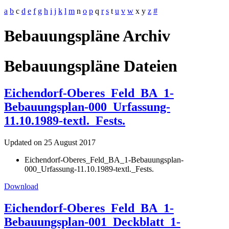
a
b
c
d
e
f
g
h
i
j
k
l
m
n
o
p
q
r
s
t
u
v
w
x
y
z
#
Bebauungspläne Archiv
Bebauungspläne Dateien
Eichendorf-Oberes_Feld_BA_1-
Bebauungsplan-000_Urfassung-
11.10.1989-textl._Fests.
Updated on 25 August 2017
Eichendorf-Oberes_Feld_BA_1-Bebauungsplan-
000_Urfassung-11.10.1989-textl._Fests.
Download
Eichendorf-Oberes_Feld_BA_1-
Bebauungsplan-001_Deckblatt_1-