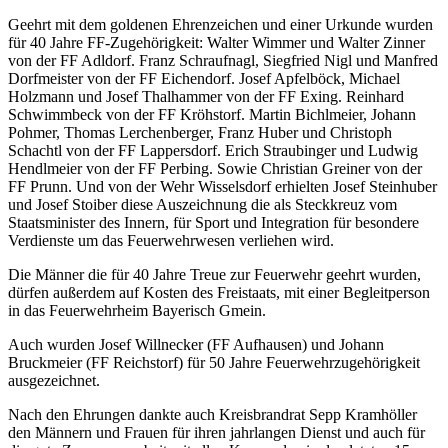
Geehrt mit dem goldenen Ehrenzeichen und einer Urkunde wurden
für 40 Jahre FF-Zugehörigkeit: Walter Wimmer und Walter Zinner
von der FF Adldorf. Franz Schraufnagl, Siegfried Nigl und Manfred
Dorfmeister von der FF Eichendorf. Josef Apfelböck, Michael
Holzmann und Josef Thalhammer von der FF Exing. Reinhard
Schwimmbeck von der FF Kröhstorf. Martin Bichlmeier, Johann
Pohmer, Thomas Lerchenberger, Franz Huber und Christoph
Schachtl von der FF Lappersdorf. Erich Straubinger und Ludwig
Hendlmeier von der FF Perbing. Sowie Christian Greiner von der
FF Prunn. Und von der Wehr Wisselsdorf erhielten Josef Steinhuber
und Josef Stoiber diese Auszeichnung die als Steckkreuz vom
Staatsminister des Innern, für Sport und Integration für besondere
Verdienste um das Feuerwehrwesen verliehen wird.
Die Männer die für 40 Jahre Treue zur Feuerwehr geehrt wurden,
dürfen außerdem auf Kosten des Freistaats, mit einer Begleitperson
in das Feuerwehrheim Bayerisch Gmein.
Auch wurden Josef Willnecker (FF Aufhausen) und Johann
Bruckmeier (FF Reichstorf) für 50 Jahre Feuerwehrzugehörigkeit
ausgezeichnet.
Nach den Ehrungen dankte auch Kreisbrandrat Sepp Kramhöller
den Männern und Frauen für ihren jahrlangen Dienst und auch für