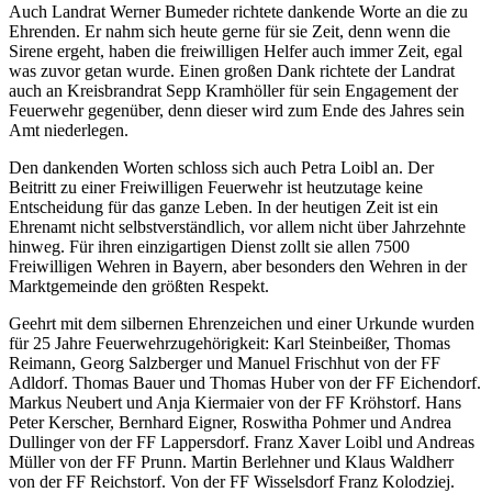
Auch Landrat Werner Bumeder richtete dankende Worte an die zu
Ehrenden. Er nahm sich heute gerne für sie Zeit, denn wenn die
Sirene ergeht, haben die freiwilligen Helfer auch immer Zeit, egal
was zuvor getan wurde. Einen großen Dank richtete der Landrat
auch an Kreisbrandrat Sepp Kramhöller für sein Engagement der
Feuerwehr gegenüber, denn dieser wird zum Ende des Jahres sein
Amt niederlegen.
Den dankenden Worten schloss sich auch Petra Loibl an. Der
Beitritt zu einer Freiwilligen Feuerwehr ist heutzutage keine
Entscheidung für das ganze Leben. In der heutigen Zeit ist ein
Ehrenamt nicht selbstverständlich, vor allem nicht über Jahrzehnte
hinweg. Für ihren einzigartigen Dienst zollt sie allen 7500
Freiwilligen Wehren in Bayern, aber besonders den Wehren in der
Marktgemeinde den größten Respekt.
Geehrt mit dem silbernen Ehrenzeichen und einer Urkunde wurden
für 25 Jahre Feuerwehrzugehörigkeit: Karl Steinbeißer, Thomas
Reimann, Georg Salzberger und Manuel Frischhut von der FF
Adldorf. Thomas Bauer und Thomas Huber von der FF Eichendorf.
Markus Neubert und Anja Kiermaier von der FF Kröhstorf. Hans
Peter Kerscher, Bernhard Eigner, Roswitha Pohmer und Andrea
Dullinger von der FF Lappersdorf. Franz Xaver Loibl und Andreas
Müller von der FF Prunn. Martin Berlehner und Klaus Waldherr
von der FF Reichstorf. Von der FF Wisselsdorf Franz Kolodziej.