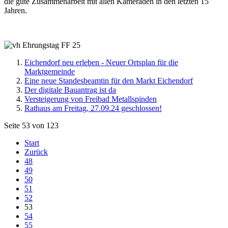
die gute Zusammenarbeit mit allen Kameraden in den letzten 15
Jahren.
Eichendorf neu erleben - Neuer Ortsplan für die
Marktgemeinde
Eine neue Standesbeamtin für den Markt Eichendorf
Der digitale Bauantrag ist da
Versteigerung von Freibad Metallspinden
Rathaus am Freitag, 27.09.24 geschlossen!
Seite 53 von 123
Start
Zurück
48
49
50
51
52
53
54
55