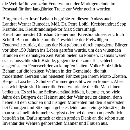
die Wehrkräfte von zehn Feuerwehren der Marktgemeinde im
Postsaal für ihre langjährige Treue zur Wehr geehrt worden.
Bürgermeister Josef Beham begrüßte zu diesem Anlass auch
Landrat Werner Bumeder, MdL Dr. Petra Loibl, Kreisbrandrat Sepp
Kramhöller, Kreisbrandinspektor Max Schraufnagl,
Kreisbrandmeister Christian Greiner und Kreisbrandmeister Ulrich
Schüll. Beham blickte auf die Geschichte der Freiwilligen
Feuerwehr zurück, die aus der Not geboren durch engagierte Bürger
vor über 150 Jahren ins Leben gerufen wurde, um den wütenden
Bränden der damaligen Zeit Paroli bieten zu können. Damals waren
es fast ausschließlich Brände, gegen die die zum Teil schlecht
ausgerüsteten Feuerwehrler zu kämpfen hatten. Voller Stolz blickt
Beham auf die jetzigen Wehren in der Gemeinde, die mit
modernsten Geräten und neuesten Fahrzeugen ihrem Motto „Retten,
Bergen, Löschen, Schützen“ immer gerecht werden können. Aber
das wichtigste sind immer die Feuerwehrleute die die Maschinen
bedienen. Es sei keine Selbstverständlichkeit, betonte er, so viele
Jahre den Bürgern der Heimat und der Wehr treu zu dienen, denn
neben all den schönen und lustigen Momenten mit den Kameraden
bei Übungen und Sitzungen gebe es leider auch einige Einsätze, die
man so schnell nicht mehr vergisst oder bei denen man persönlich
betroffen ist. Dafür sprach er einen großen Dank an die schon zum
Inventar der Wehren gehörenden Männer und Frauen aus.