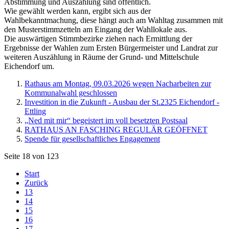
Abstimmung und Auszählung sind öffentlich.
Wie gewählt werden kann, ergibt sich aus der
Wahlbekanntmachung, diese hängt auch am Wahltag zusammen mit
den Musterstimmzetteln am Eingang der Wahllokale aus.
Die auswärtigen Stimmbezirke ziehen nach Ermittlung der
Ergebnisse der Wahlen zum Ersten Bürgermeister und Landrat zur
weiteren Auszählung in Räume der Grund- und Mittelschule
Eichendorf um.
Rathaus am Montag, 09.03.2026 wegen Nacharbeiten zur
Kommunalwahl geschlossen
Investition in die Zukunft - Ausbau der St.2325 Eichendorf -
Ettling
„Ned mit mir“ begeistert im voll besetzten Postsaal
RATHAUS AN FASCHING REGULÄR GEÖFFNET
Spende für gesellschaftliches Engagement
Seite 18 von 123
Start
Zurück
13
14
15
16
17