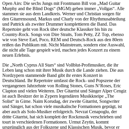
Open Airs: Die sechs Jungs mit Frontmann Bill von „Mad Guitar
Murphy and the Blind Dogs“ (MGM) geben immer „Vollgas“. Alle
stammen sie aus dem Landkreis. Werner und Christian sorgen für
den Gitarrensound, Markus und Charly von der Rhythmusabteilung
und Pattrick als zweiter Drummer komplettieren die Band. Das
Repertoire geht von Rock über deutsche Klassiker bis hin zu
Country-Rock. Songs von Dire Straits, Tom Petty, ZZ Top, ebenso
wie von Steve Earl, Poco, REM und Deutsch-Rock aus den 80ern
reißen das Publikum mit. Nicht Mainstream, sondern eine Auswahl,
die nicht alle Tage gespielt wird, machen jedes Konzert zu einem
neuen Erlebnis.
Die „North Cyprus All Stars“ sind Vollblut-Profimusiker, die ihr
Leben lang schon mit ihrer Musik durch die Lande ziehen. Die aus
Nordzypern stammende Band gibt ihr erstes Konzert in
Deutschland. Ihr Repertoire umfasst die Rock- und Popszene der
vergangenen Jahrzehnte von Rolling Stones, Guns N‘Roses, Eric
Clapton und vielen Weiteren. Der Gitarrist und Sänger Alper Cengiz
ist auch Besitzer der in Zypern legendären Musikkneipe „The
Solist“ in Girne. Naim Korudag, der zweite Gitarrist, Songwriter
und Sänger, hat schon viele musikalische Formationen geprägt, ist
aber auch als Solo-Musiker erfolgreich. Nevzat Cenapoglu, der
dritte Gitarrist, hat sich komplett der Rockmusik verschrieben und
tourt in verschiedenen Formationen. Urmut Zeytin, kommt
ursprünglich aus der Folkszene und Klassischen Musik, bevor er