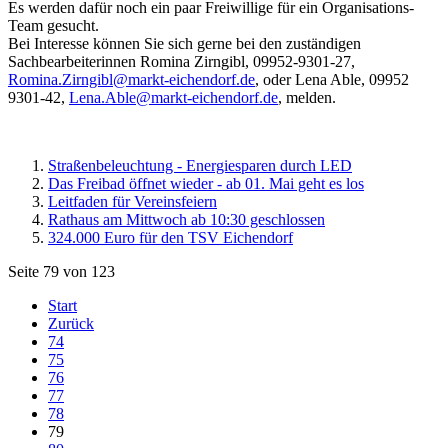
Es werden dafür noch ein paar Freiwillige für ein Organisations-
Team gesucht.
Bei Interesse können Sie sich gerne bei den zuständigen
Sachbearbeiterinnen Romina Zirngibl, 09952-9301-27,
Romina.Zirngibl@markt-eichendorf.de
, oder Lena Able, 09952
9301-42,
Lena.Able@markt-eichendorf.de
, melden.
Straßenbeleuchtung - Energiesparen durch LED
Das Freibad öffnet wieder - ab 01. Mai geht es los
Leitfaden für Vereinsfeiern
Rathaus am Mittwoch ab 10:30 geschlossen
324.000 Euro für den TSV Eichendorf
Seite 79 von 123
Start
Zurück
74
75
76
77
78
79