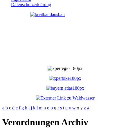
Datenschutzerklärung
a
b
c
d
e
f
g
h
i
j
k
l
m
n
o
p
q
r
s
t
u
v
w
x
y
z
#
Verordnungen Archiv