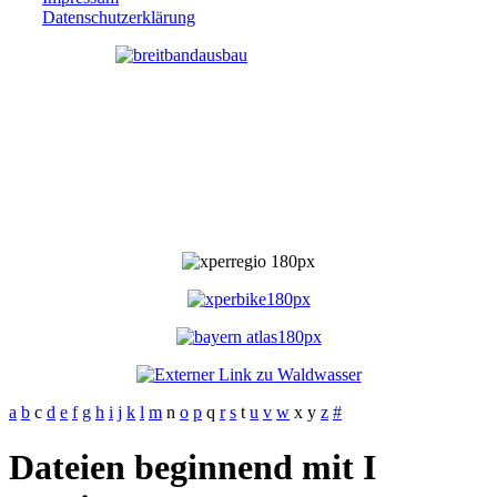
Datenschutzerklärung
a
b
c
d
e
f
g
h
i
j
k
l
m
n
o
p
q
r
s
t
u
v
w
x
y
z
#
Dateien beginnend mit I