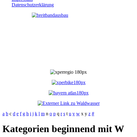
Datenschutzerklärung
a
b
c
d
e
f
g
h
i
j
k
l
m
n
o
p
q
r
s
t
u
v
w
x
y
z
#
Kategorien beginnend mit W