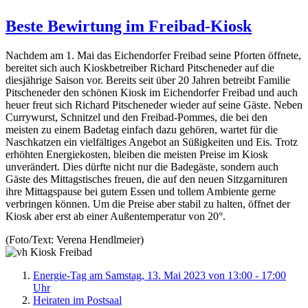
Beste Bewirtung im Freibad-Kiosk
Nachdem am 1. Mai das Eichendorfer Freibad seine Pforten öffnete,
bereitet sich auch Kioskbetreiber Richard Pitscheneder auf die
diesjährige Saison vor. Bereits seit über 20 Jahren betreibt Familie
Pitscheneder den schönen Kiosk im Eichendorfer Freibad und auch
heuer freut sich Richard Pitscheneder wieder auf seine Gäste. Neben
Currywurst, Schnitzel und den Freibad-Pommes, die bei den
meisten zu einem Badetag einfach dazu gehören, wartet für die
Naschkatzen ein vielfältiges Angebot an Süßigkeiten und Eis. Trotz
erhöhten Energiekosten, bleiben die meisten Preise im Kiosk
unverändert. Dies dürfte nicht nur die Badegäste, sondern auch
Gäste des Mittagstisches freuen, die auf den neuen Sitzgarnituren
ihre Mittagspause bei gutem Essen und tollem Ambiente gerne
verbringen können. Um die Preise aber stabil zu halten, öffnet der
Kiosk aber erst ab einer Außentemperatur von 20°.
(Foto/Text: Verena Hendlmeier)
Energie-Tag am Samstag, 13. Mai 2023 von 13:00 - 17:00
Uhr
Heiraten im Postsaal