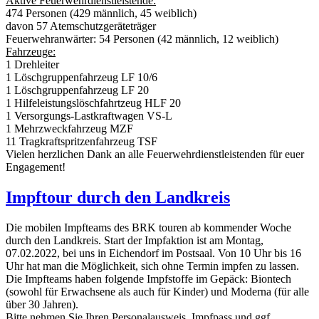
Aktive Feuerwehrdienstleistende:
474 Personen (429 männlich, 45 weiblich)
davon 57 Atemschutzgeräteträger
Feuerwehranwärter: 54 Personen (42 männlich, 12 weiblich)
Fahrzeuge:
1 Drehleiter
1 Löschgruppenfahrzeug LF 10/6
1 Löschgruppenfahrzeug LF 20
1 Hilfeleistungslöschfahrtzeug HLF 20
1 Versorgungs-Lastkraftwagen VS-L
1 Mehrzweckfahrzeug MZF
11 Tragkraftspritzenfahrzeug TSF
Vielen herzlichen Dank an alle Feuerwehrdienstleistenden für euer
Engagement!
Impftour durch den Landkreis
Die mobilen Impfteams des BRK touren ab kommender Woche
durch den Landkreis. Start der Impfaktion ist am Montag,
07.02.2022, bei uns in Eichendorf im Postsaal. Von 10 Uhr bis 16
Uhr hat man die Möglichkeit, sich ohne Termin impfen zu lassen.
Die Impfteams haben folgende Impfstoffe im Gepäck: Biontech
(sowohl für Erwachsene als auch für Kinder) und Moderna (für alle
über 30 Jahren).
Bitte nehmen Sie Ihren Personalausweis, Impfpass und ggf.