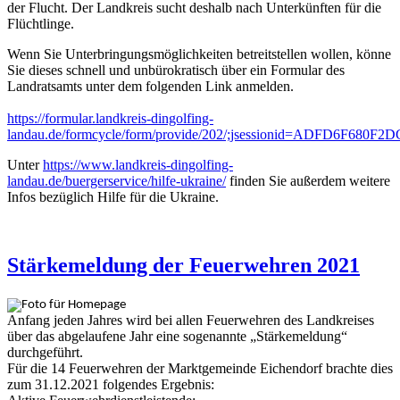
der Flucht. Der Landkreis sucht deshalb nach Unterkünften für die
Flüchtlinge.
Wenn Sie Unterbringungsmöglichkeiten betreitstellen wollen, könne
Sie dieses schnell und unbürokratisch über ein Formular des
Landratsamts unter dem folgenden Link anmelden.
https://formular.landkreis-dingolfing-
landau.de/formcycle/form/provide/202/;jsessionid=ADFD6F6
Unter
https://www.landkreis-dingolfing-
landau.de/buergerservice/hilfe-ukraine/
finden Sie außerdem weitere
Infos bezüglich Hilfe für die Ukraine.
Stärkemeldung der Feuerwehren 2021
Anfang jeden Jahres wird bei allen Feuerwehren des Landkreises
über das abgelaufene Jahr eine sogenannte „Stärkemeldung“
durchgeführt.
Für die 14 Feuerwehren der Marktgemeinde Eichendorf brachte dies
zum 31.12.2021 folgendes Ergebnis: