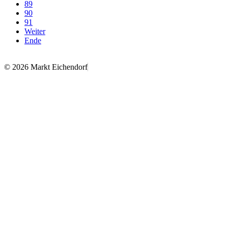
89
90
91
Weiter
Ende
© 2026 Markt Eichendorf