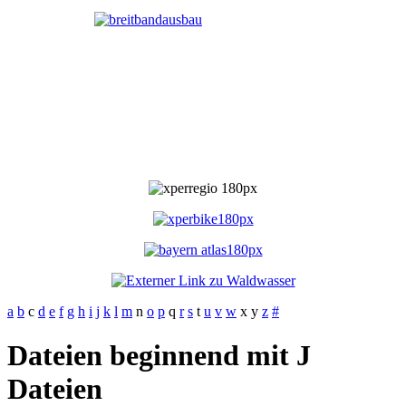
a
b
c
d
e
f
g
h
i
j
k
l
m
n
o
p
q
r
s
t
u
v
w
x
y
z
#
Dateien beginnend mit J
Dateien