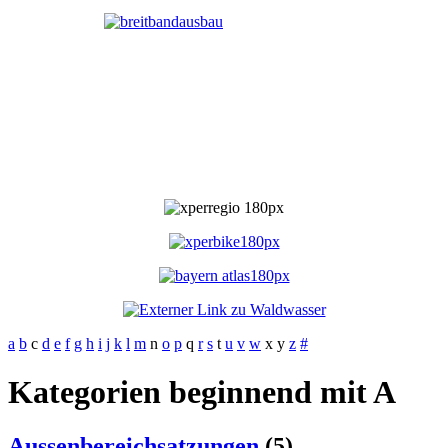
a
b
c
d
e
f
g
h
i
j
k
l
m
n
o
p
q
r
s
t
u
v
w
x
y
z
#
Kategorien beginnend mit A
Aussenbereichsatzungen
(5)