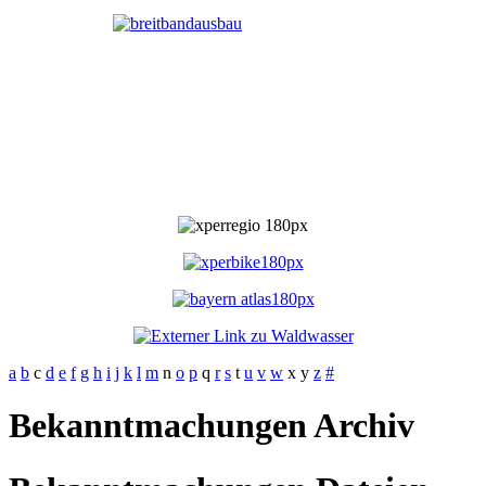
a
b
c
d
e
f
g
h
i
j
k
l
m
n
o
p
q
r
s
t
u
v
w
x
y
z
#
Bekanntmachungen Archiv