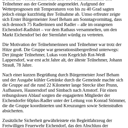
Teilnehmer aus der Gemeinde angemeldet. Aufgrund der
Wetterprognosen mit Temperaturen von bis zu 40 Grad sagten
jedoch einige kurzfristig ihre Teilnahme ab. Umso erfreuter zeigte
sich Erster Bürgermeister Josef Beham am Sonntagvormittag, dass
sich dennoch 75 Radlerinnen und Radler – alle im orangenen
Eichendorf-Radlshirt – vor dem Rathaus versammelten, um den
Markt Eichendorf bei der Sternfahrt würdig zu vertreten.
Die Motivation der Teilnehmerinnen und Teilnehmer war trotz der
Hitze groß. Die Gruppe war generationsübergreifend unterwegs:
Der jüngste Teilnehmer, Lukas vom Kegelclub Rot-Weiß
Lappersdorf, war erst acht Jahre alt, der älteste Teilnehmer, Johann
Strauß, 78 Jahre.
Nach einer kurzen Begrüßung durch Bürgermeister Josef Beham
und der Ausgabe kühler Getränke durch die Gemeinde machte sich
die Gruppe auf die rund 22 Kilometer lange Strecke über Prunn,
Aufhausen, Haunersdorf und Simbach nach Arnstorf. Für einen
reibungslosen Ablauf sorgten die engagierten Mitglieder der
Eichendorfer 60plus-Radler unter der Leitung von Konrad Stömmer,
die die Gruppe koordinierten und Kreuzungen sowie Seitenstraßen
absicherten.
Zusätzliche Sicherheit gewährleistete ein Begleitfahrzeug der
Freiwilligen Feuerwehr Eichendorf, das den Abschluss der