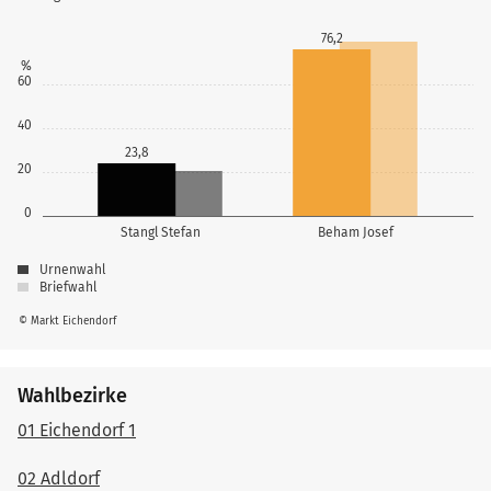
76,2
%
60
40
23,8
20
0
Stangl Stefan
Beham Josef
Urnenwahl
Briefwahl
© Markt Eichendorf
Wahlbezirke
01 Eichendorf 1
02 Adldorf