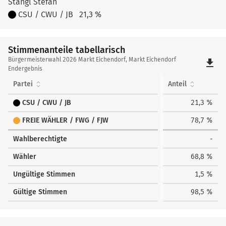
Stangl Stefan
CSU / CWU / JB
21,3 %
Stimmenanteile tabellarisch
Stimmenanteile
Bürgermeisterwahl 2026 Markt Eichendorf, Markt Eichendorf
file_download
tabellarisch
Endergebnis
Partei
Anteil
CSU / CWU / JB
21,3 %
FREIE WÄHLER / FWG / FJW
78,7 %
Wahlberechtigte
-
Wähler
68,8 %
Ungültige Stimmen
1,5 %
Gültige Stimmen
98,5 %