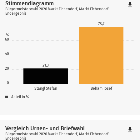
Stimmendiagramm
file_download
Bürgermeisterwahl 2026 Markt Eichendorf, Markt Eichendorf
Endergebnis
78,7
%
60
40
21,3
20
0
Stangl Stefan
Beham Josef
Anteil in %
Vergleich Urnen- und Briefwahl
file_download
Bürgermeisterwahl 2026 Markt Eichendorf, Markt Eichendorf
Endergebnis