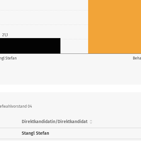
21,1
ngl Stefan
Beha
iefwahlvorstand 04
Direktkandidatin/Direktkandidat
Stangl Stefan