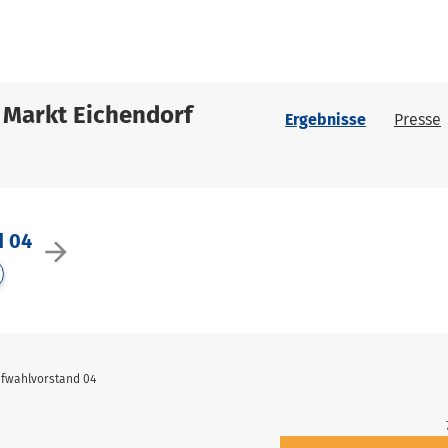
 Markt Eichendorf
Ergebnisse
Presse
d 04
arrow_forward
efwahlvorstand 04