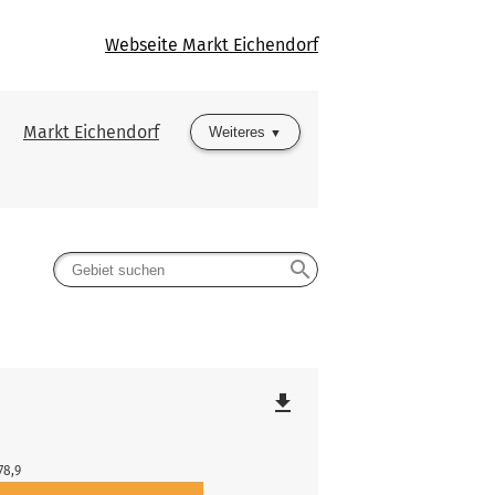
Webseite Markt Eichendorf
Markt Eichendorf
Weiteres
search
file_download
78,9