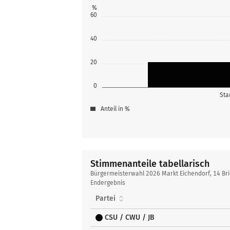
%
60
40
20
0
Sta
Anteil in %
Stimmenanteile tabellarisch
Stimmenanteile
Bürgermeisterwahl 2026 Markt Eichendorf, 14 Br
tabellarisch
Endergebnis
Partei
CSU / CWU / JB