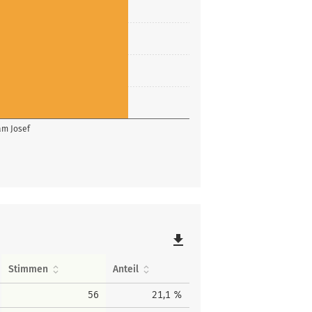
m Josef
file_download
Stimmen
Anteil
56
21,1 %