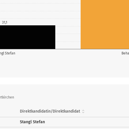
31,1
ngl Stefan
Beha
rtkirchen
Direktkandidatin/Direktkandidat
Stangl Stefan