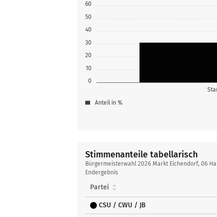
60
50
40
30
20
10
0
Sta
Anteil in %
Stimmenanteile tabellarisch
Stimmenanteile
Bürgermeisterwahl 2026 Markt Eichendorf, 06 Ha
tabellarisch
Endergebnis
Partei
CSU / CWU / JB