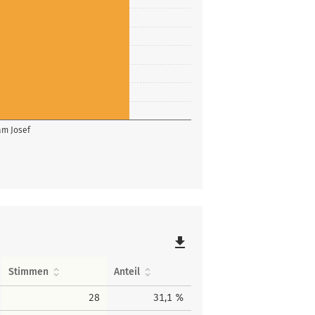
m Josef
file_download
Stimmen
Anteil
28
31,1 %