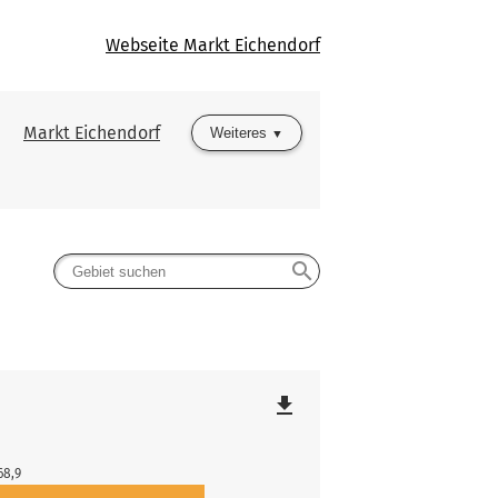
Webseite Markt Eichendorf
Markt Eichendorf
Weiteres
search
file_download
68,9