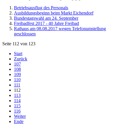
Betriebsausflug des Personals
Ausbildungsbeginn beim Markt Eichendorf
Bundestagswahl am 24. September
Freibadfest 2017 - 40 Jahre Freibad
Rathaus am 08.08.2017 wegen Telefonumstellung
geschlossen
Seite 112 von 123
Start
Zurück
107
108
109
110
111
112
113
114
115
116
Weiter
Ende