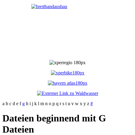
a
b
c
d
e
f
g
h
i
j
k
l
m
n
o
p
q
r
s
t
u
v
w
x
y
z
#
Dateien beginnend mit G
Dateien